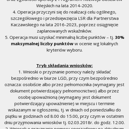
Wiejskich na lata 2014-2020.
4. Operacja przyczyni się do realizacji celu ogólnego,
szczegółowego i przedsięwzięcia LSR dla Partnerstwa
Kaczawskiego na lata 2016-2023, poprzez osiągnięcie
zaplanowanych wskaźników.
5. Operacja musi uzyskać minimalną liczbę punktów – tj.
30%
maksymalnej liczby punktów
w ocenie wg lokalnych
kryteriów wyboru.
Tryb składania wniosków:
1. Wnioski o przyznanie pomocy należy składać
bezpośrednio w biurze LGD, przy czym bezpośrednio
oznacza: osobiście albo przez pełnomocnika (wymagany jest
dokument potwierdzający pełnomocnictwo) albo przez
osobę upoważnioną (wymagany jest dokument
potwierdzający upoważnienie) w miejscu i terminie
wskazanym w ogłoszeniu, tj. w dniach od poniedziałku do
piątku w godzinach od 8.00 do 15.00, przy czym w ostatnim
dniu przyjmowania wniosków tj. 02.03.2018r. do godz. 12.00.
2. Wniosek o przyznanie pomocy sporządzony na aktualnym