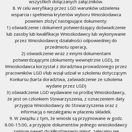
wszystkich dołączanych załączników.
8. W celu weryfikacji przez LGD warunków udzielenia
wsparcia i spełnienia kryteriów wyboru Wnioskodawca
powinien złożyć następujące dokumenty:
1) oświadczenie i dokument potwierdzający doświadczenie
lub zasoby lub kwalifikacje Wnioskodawcy lub wykonywanie
przez Wnioskodawcę działalności odpowiedniej do
przedmiotu operacji,
2) oświadczenie wraz z innymi dokumentami
potwierdzającymi (dokumenty wewnętrzne LGD), że
Wnioskodawca korzystał z doradztwa prowadzonego przez
pracowników LGD i/lub wziął udział w szkoleniu dotyczącym
Konkursu (karta doradztwa, zaświadczenie ze szkolenia
wydane przez LGD)
3) oświadczenie LGD wydawane na prośbę Wnioskodawcy,
że jest on członkiem Stowarzyszenia, z oznaczeniem daty
przyjęcia Wnioskodawcy do Stowarzyszenia oraz z
informacją o niezaleganiu w płaceniu składek.
9. W związku z tym, że wnioski są przyjmowane w godz.
8.00-15.00, a przyjęcie dokumentów jednego wnioskodawcy
zajmuje nawet do kilkudziesięciu minut, zalecamy nie