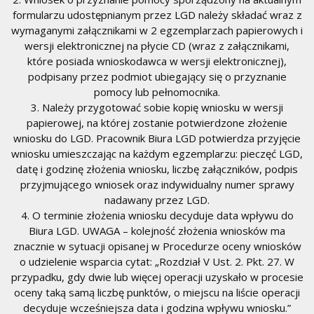
formularzu udostępnianym przez LGD należy składać wraz z
wymaganymi załącznikami w 2 egzemplarzach papierowych i
wersji elektronicznej na płycie CD (wraz z załącznikami,
które posiada wnioskodawca w wersji elektronicznej),
podpisany przez podmiot ubiegający się o przyznanie
pomocy lub pełnomocnika.
3. Należy przygotować sobie kopię wniosku w wersji
papierowej, na której zostanie potwierdzone złożenie
wniosku do LGD. Pracownik Biura LGD potwierdza przyjęcie
wniosku umieszczając na każdym egzemplarzu: pieczęć LGD,
datę i godzinę złożenia wniosku, liczbę załączników, podpis
przyjmującego wniosek oraz indywidualny numer sprawy
nadawany przez LGD.
4. O terminie złożenia wniosku decyduje data wpływu do
Biura LGD. UWAGA – kolejność złożenia wniosków ma
znacznie w sytuacji opisanej w Procedurze oceny wniosków
o udzielenie wsparcia cytat: „Rozdział V Ust. 2. Pkt. 27. W
przypadku, gdy dwie lub więcej operacji uzyskało w procesie
oceny taką samą liczbę punktów, o miejscu na liście operacji
decyduje wcześniejsza data i godzina wpływu wniosku.”