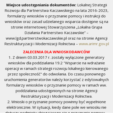
Miejsce udostępniania dokumentów:
Lokalnej Strategii
Rozwoju dla Partnerstwa Kaczawskiego na lata 2016-2023,
formularzy wniosków o przyznanie pomocy i instrukcji do
wniosków oraz zasad udzielanego wsparcia dostępne są na
stronie internetowej Stowarzyszenia „Lokalna Grupa
Działania Partnerstwo Kaczawskie” –
www.lgd.partnerstwokaczawskie.pl oraz na stronie Agencji
Restrukturyzacji i Modernizacji Rolnictwa –
www.arimr.gov.pl
ZALECENIA DLA WNIOSKODAWCÓW
1. Z dniem 03.03.2017 r. zostały wyłączone generatory
wniosków dla poddziałania 19.2 "Wsparcie na wdrażanie
operacji w ramach strategii rozwoju lokalnego kierowanego
przez społeczność" do odwołania. Do czasu ponownego
uruchomienia generatorów należy korzystać z edytowalnych
formularzy wniosków o przyznanie pomocy w ramach ww.
poddziałania udostępnionych na stronie Agencji
Restrukturyzacji i Modernizacji Rolnictwa.
2. Wnioski o przyznanie pomocy powinny być wypełnione
elektronicznie. W sytuacji, kiedy dane pole we wniosku nie
dotyczy podmiotu ubiegającego się o przyznanie pomocy –