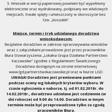
5. Wniosek w wersji papierowej powinien być wypełniony
elektronicznie oraz wydrukowany, podpisany we właściwych
miejscach, trwale spięty i umieszczony w skoroszycie bez
tzw. „koszulek”.
Miejsce, termin i tryb udzielanego doradztwa
wnioskodawcom:
Bezpłatne doradztwo w zakresie opracowywania wniosków
wraz z załącznikami prowadzone jest przez pracowników
Biura Stowarzyszenia „Lokalna Grupa Działania Partnerstwo
Kaczawskie” zgodnie z Regulaminem Świadczonego
Doradztwa dostępnym na stronie internetowej
www.lgd.partnerstwokaczawskie.pl oraz w biurze LGD.
UWAGA!
Doradztwo jest premiowane punktami
podczas oceny wg lokalnych kryteriów wyboru. W
czasie ogłoszenia o naborze, tj. od 01.02.2018r. do
14.02.2018r., doradztwo udzielane jest codziennie (w
dni robocze) od 9.00 do 14.00. Doradztwo w innym
terminie może być przeprowadzone tylko za zgodą
pracowników Biura.