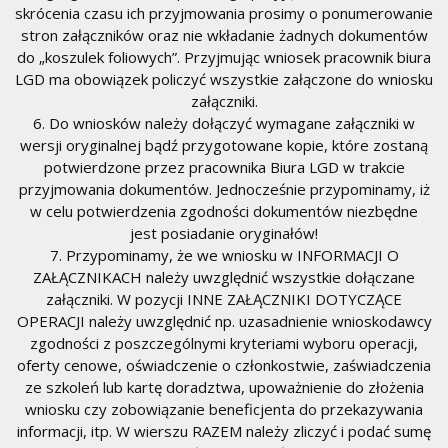
skrócenia czasu ich przyjmowania prosimy o ponumerowanie
stron załączników oraz nie wkładanie żadnych dokumentów
do „koszulek foliowych”. Przyjmując wniosek pracownik biura
LGD ma obowiązek policzyć wszystkie załączone do wniosku
załączniki.
6. Do wniosków należy dołączyć wymagane załączniki w
wersji oryginalnej bądź przygotowane kopie, które zostaną
potwierdzone przez pracownika Biura LGD w trakcie
przyjmowania dokumentów. Jednocześnie przypominamy, iż
w celu potwierdzenia zgodności dokumentów niezbędne
jest posiadanie oryginałów!
7. Przypominamy, że we wniosku w INFORMACJI O
ZAŁĄCZNIKACH należy uwzględnić wszystkie dołączane
załączniki. W pozycji INNE ZAŁĄCZNIKI DOTYCZĄCE
OPERACJI należy uwzględnić np. uzasadnienie wnioskodawcy
zgodności z poszczególnymi kryteriami wyboru operacji,
oferty cenowe, oświadczenie o członkostwie, zaświadczenia
ze szkoleń lub kartę doradztwa, upoważnienie do złożenia
wniosku czy zobowiązanie beneficjenta do przekazywania
informacji, itp. W wierszu RAZEM należy zliczyć i podać sumę