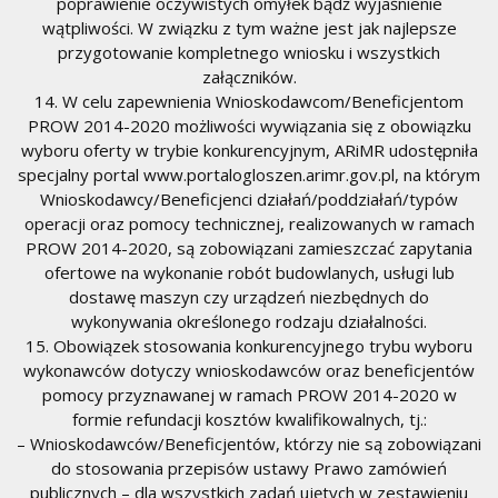
poprawienie oczywistych omyłek bądź wyjaśnienie
wątpliwości. W związku z tym ważne jest jak najlepsze
przygotowanie kompletnego wniosku i wszystkich
załączników.
14. W celu zapewnienia Wnioskodawcom/Beneficjentom
PROW 2014-2020 możliwości wywiązania się z obowiązku
wyboru oferty w trybie konkurencyjnym, ARiMR udostępniła
specjalny portal www.portalogloszen.arimr.gov.pl, na którym
Wnioskodawcy/Beneficjenci działań/poddziałań/typów
operacji oraz pomocy technicznej, realizowanych w ramach
PROW 2014-2020, są zobowiązani zamieszczać zapytania
ofertowe na wykonanie robót budowlanych, usługi lub
dostawę maszyn czy urządzeń niezbędnych do
wykonywania określonego rodzaju działalności.
15. Obowiązek stosowania konkurencyjnego trybu wyboru
wykonawców dotyczy wnioskodawców oraz beneficjentów
pomocy przyznawanej w ramach PROW 2014-2020 w
formie refundacji kosztów kwalifikowalnych, tj.:
– Wnioskodawców/Beneficjentów, którzy nie są zobowiązani
do stosowania przepisów ustawy Prawo zamówień
publicznych – dla wszystkich zadań ujętych w zestawieniu