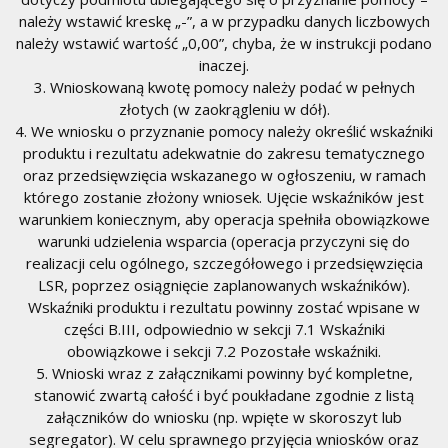
należy wstawić kreskę „-”, a w przypadku danych liczbowych
należy wstawić wartość „0,00”, chyba, że w instrukcji podano
inaczej.
3. Wnioskowaną kwotę pomocy należy podać w pełnych
złotych (w zaokrągleniu w dół).
4. We wniosku o przyznanie pomocy należy określić wskaźniki
produktu i rezultatu adekwatnie do zakresu tematycznego
oraz przedsięwzięcia wskazanego w ogłoszeniu, w ramach
którego zostanie złożony wniosek. Ujęcie wskaźników jest
warunkiem koniecznym, aby operacja spełniła obowiązkowe
warunki udzielenia wsparcia (operacja przyczyni się do
realizacji celu ogólnego, szczegółowego i przedsięwzięcia
LSR, poprzez osiągnięcie zaplanowanych wskaźników).
Wskaźniki produktu i rezultatu powinny zostać wpisane w
części B.III, odpowiednio w sekcji 7.1 Wskaźniki
obowiązkowe i sekcji 7.2 Pozostałe wskaźniki.
5. Wnioski wraz z załącznikami powinny być kompletne,
stanowić zwartą całość i być poukładane zgodnie z listą
załączników do wniosku (np. wpięte w skoroszyt lub
segregator). W celu sprawnego przyjęcia wniosków oraz