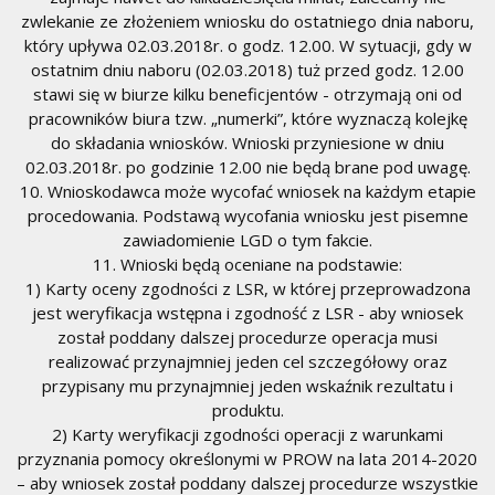
zwlekanie ze złożeniem wniosku do ostatniego dnia naboru,
który upływa 02.03.2018r. o godz. 12.00. W sytuacji, gdy w
ostatnim dniu naboru (02.03.2018) tuż przed godz. 12.00
stawi się w biurze kilku beneficjentów - otrzymają oni od
pracowników biura tzw. „numerki”, które wyznaczą kolejkę
do składania wniosków. Wnioski przyniesione w dniu
02.03.2018r. po godzinie 12.00 nie będą brane pod uwagę.
10. Wnioskodawca może wycofać wniosek na każdym etapie
procedowania. Podstawą wycofania wniosku jest pisemne
zawiadomienie LGD o tym fakcie.
11. Wnioski będą oceniane na podstawie:
1) Karty oceny zgodności z LSR, w której przeprowadzona
jest weryfikacja wstępna i zgodność z LSR - aby wniosek
został poddany dalszej procedurze operacja musi
realizować przynajmniej jeden cel szczegółowy oraz
przypisany mu przynajmniej jeden wskaźnik rezultatu i
produktu.
2) Karty weryfikacji zgodności operacji z warunkami
przyznania pomocy określonymi w PROW na lata 2014-2020
– aby wniosek został poddany dalszej procedurze wszystkie