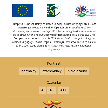
idź
idź
idź
idź
zadzwoń
do
do
do
do
treści
menu
menu
kontaktu
górne
lewe
Europejski Fundusz Rolny na Rzecz Rozwoju Obszarów Wiejskich: Europa
inwestująca w obszary wiejskie. Operacja pn.
Prowadzenie strony
internetowej na potrzeby realizacji LSR, w tym w szczególności zamieszczania
na tej stronie Planu Komunikacji
współfinansowana jest ze środków Unii
Europejskiej w ramach działania M19
Wsparcie dla rozwoju lokalnego w
ramach Inicjatywy LEADER
Programu Rozwoju Obszarów Wiejskich na lata
2014-2020, poddziałanie 19.4
Wsparcie na rzecz kosztów bieżących i
aktywizacji
Kontrast:
normalny
czarno-biały
biało-czarny
Czcionka:
A
A+
A++