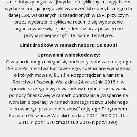
- nie dotyczy organizacji wydarzeń cyklicznych z wyjątkiem
wydarzenia inicjującego cykl wydarzeń lub specyficznego dla
danej LSR, wskazanych i uzasadnionych w LSR, przy czym
przez wydarzenie cykliczne rozumie się wydarzenie
organizowane więcej niż jeden raz oraz poświęcone
przynajmniej w części tej samej tematyce.
Limit środków w ramach naboru: 50 000 zł
Uprawnieni wnioskodawcy:
O wsparcie mogą ubiegać się podmioty z obszaru objętego
LSR dla Partnerstwa Kaczawskiego, spełniające wymagania,
o których mowa w § 3 i § 4 Rozporządzenia Ministra
Rolnictwa i Rozwoju Wsi z dnia 24 września 2015 r. w
sprawie szczegółowych warunków i trybu przyznawania
pomocy finansowej w ramach poddziałania „Wsparcie na
wdrażanie operacji w ramach strategii rozwoju lokalnego
kierowanego przez społeczność” objętego Programem
Rozwoju Obszarów Wiejskich na lata 2014–2020 (Dz.U. z
2015 r. poz.1570;zm.:Dz.U. z 2016 r. poz.1390).