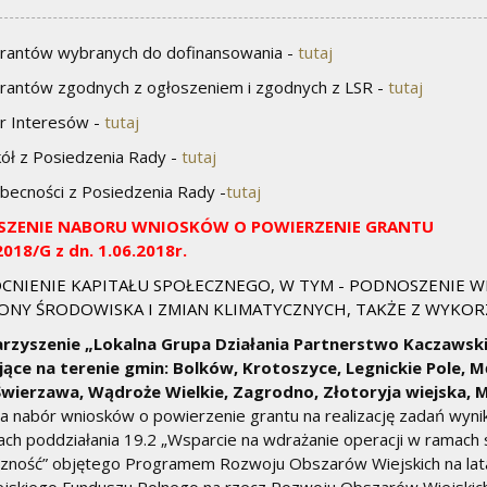
grantów wybranych do dofinansowania -
tutaj
grantów zgodnych z ogłoszeniem i zgodnych z LSR -
tutaj
r Interesów -
tutaj
ół z Posiedzenia Rady -
tutaj
obecności z Posiedzenia Rady -
tutaj
SZENIE NABORU WNIOSKÓW O POWIERZENIE GRANTU
018/G z dn. 1.06.2018r.
NIENIE KAPITAŁU SPOŁECZNEGO, W TYM - PODNOSZENIE WI
NY ŚRODOWISKA I ZMIAN KLIMATYCZNYCH, TAKŻE Z WYKO
rzyszenie „Lokalna Grupa Działania Partnerstwo Kaczawsk
ające na terenie gmin: Bolków, Krotoszyce, Legnickie Pole, 
 Świerzawa, Wądroże Wielkie, Zagrodno, Złotoryja wiejska,
a nabór wniosków o powierzenie grantu na realizację zadań wyn
ch poddziałania 19.2 „Wsparcie na wdrażanie operacji w ramach 
zność” objętego Programem Rozwoju Obszarów Wiejskich na la