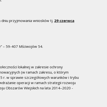
.
m dniu przyjmowania wniosków tj.
29 czerwca
e” – 59-407 Mściwojów 54.
łeczności lokalnej w zakresie ochrony
nnowacyjnych (w ramach zakresu, o którym
5 r. w sprawie szczegółowych warunków i trybu
drażanie operacji w ramach strategii rozwoju
ju Obszarów Wiejskich na lata 2014–2020 -