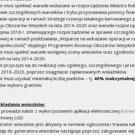
nt musi spełniać warunki wskazane w rozporządzeniu Ministra Rol
wie szczegółowych warunków i trybu przyznawania pomocy finan
nie operacji w ramach strategii rozwoju lokalnego kierowaneg
u Obszarów Wiejskich na lata 2014-2020 oraz warunki rozporządz
rpnia 2016 r. zmieniającego rozporządzenie w sprawie szczegó
owej w ramach poddziałania „Wsparcie na wdrażanie operacji w r
społeczność” objętego Programem Rozwoju Obszarów Wiejskich 
nt musi spełnić warunki wstępnej oceny wniosków oraz zgodnoś
ich na lata 2014-2020.
nt przyczyni się do realizacji celu ogólnego, szczegółowego i pr
a 2016-2023, poprzez osiągnięcie zaplanowanych wskaźników.
nt musi uzyskać minimalną liczbę punktów – tj.
40% maksymalnej 
iów wyboru grantów.
składania wniosków:
 prowadzi nabór z wykorzystaniem aplikacji elektronicznej (
Gener
netowej LGD
erator wniosków jest aktywny w terminie ogłoszenia i trwania na
tęp do generatora wniosków następuje poprzez zalogowanie się d