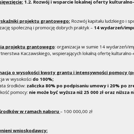
sięwzięcie:
1.2. Rozwój i wsparcie lokalnej oferty kulturalno
 wskaźniki projektu grantowego:
Rozwój kapitału ludzkiego i 
zację społeczną i promocję dobrych praktyk –
14 wydarzeń/imp
ia projektu grantowego
: organizacja w sumie 14 wydarzeń/i
rtnerstwa Kaczawskiego, wspierających lokalną ofertę kulturalno
macja o wysokości kwoty grantu i intensywności pomocy (p
cja w wysokości
do 100%;
ata środków:
zaliczka 80% po podpisaniu umowy i 20% po zre
okość pomocy:
nie może być wyższa niż 25 000 zł oraz niższa ni
 środków w ramach naboru
– 100 000,00 zł
nieni wnioskodawcy: