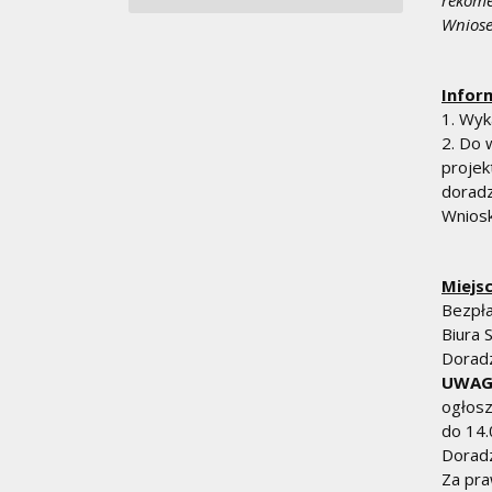
rekome
Wniose
Infor
1. Wyk
2. Do 
projek
doradz
Wniosk
Miejs
Bezpła
Biura 
Doradz
UWAGA
ogłosz
do 14.
Doradz
Za pr