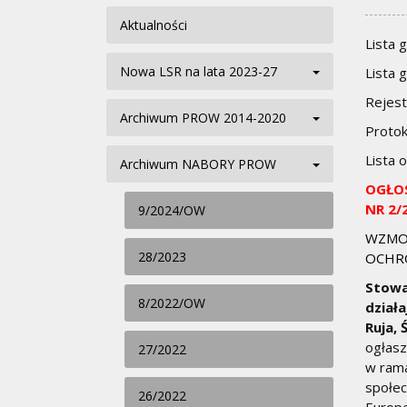
Aktualności
Lista 
Nowa LSR na lata 2023-27
Lista 
Rejest
Archiwum PROW 2014-2020
Protok
Lista 
Archiwum NABORY PROW
OGŁO
NR 2/2
9/2024/OW
WZMOC
28/2023
OCHRO
Stowa
8/2022/OW
dział
Ruja,
ogłasz
27/2022
w rama
społec
26/2022