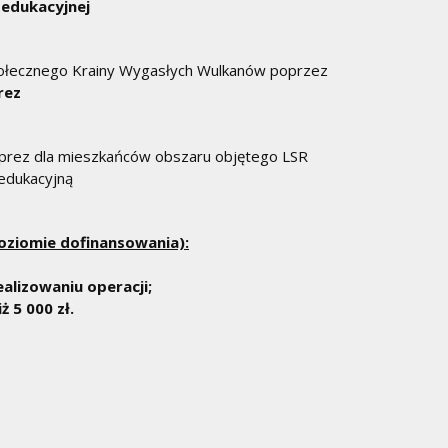
-edukacyjnej
społecznego Krainy Wygasłych Wulkanów poprzez
rez
mprez dla mieszkańców obszaru objętego LSR
-edukacyjną
oziomie dofinansowania):
alizowaniu operacji;
ż 5 000 zł.