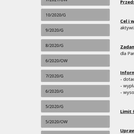
Przed
10/2020/G
Cel i
aktywi
9/2020/G
8/2020/G
Zadan
dla Pa
6/2020/OW
Infor
7/2020/G
- dota
- wypł
6/2020/G
- wys
5/2020/G
Limit
5/2020/OW
Upraw