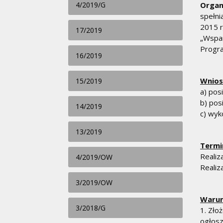
4/2019/G
Organ
spełni
2015 r
17/2019
„Wspar
Progra
16/2019
Wnios
15/2019
a) pos
b) pos
14/2019
c) wyk
13/2019
T
ermi
Realiz
4/2019/OW
Realiz
3/2019/OW
Warun
3/2018/G
1. Zło
ogłosz