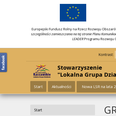
idź
idź
idź
idź
zadzwoń
do
do
do
do
treści
menu
menu
kontaktu
górne
lewe
Europejski Fundusz Rolny na Rzecz Rozwoju Obszarów
szczególności zamieszczania na tej stronie Planu Komunikac
LEADER
Programu Rozwoju Ob
Kontrast:
Stowarzyszenie
"Lokalna Grupa Dzi
Start
Aktualności
Nowa LSR na lata 
GR
Start