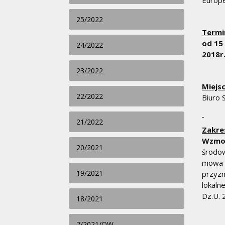
Europe
25/2022
Termi
od 15 
24/2022
2018r
23/2022
Miejs
22/2022
Biuro 
21/2022
Zakre
Wzmoc
20/2021
środow
mowa w
19/2021
przyzn
lokaln
Dz.U. 
18/2021
7/2021/OW