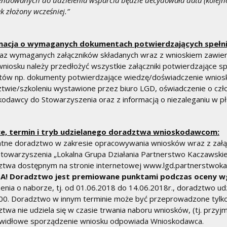
ndowanych do udzielenia wsparcia będzie decydowała data (kolejno
k złożony wcześniej.”
macja o wymaganych dokumentach potwierdzających spełni
az wymaganych załączników składanych wraz z wnioskiem zawier
wniosku należy przedłożyć wszystkie załączniki potwierdzające 
tów np. dokumenty potwierdzające wiedzę/doświadczenie wniosk
twie/szkoleniu wystawione przez biuro LGD, oświadczenie o czł
odawcy do Stowarzyszenia oraz z informacją o niezaleganiu w płac
ce, termin i tryb udzielanego doradztwa wnioskodawcom:
tne doradztwo w zakresie opracowywania wniosków wraz z załą
Stowarzyszenia „Lokalna Grupa Działania Partnerstwo Kaczawsk
twa dostępnym na stronie internetowej www.lgd.partnerstwokac
! Doradztwo jest premiowane punktami podczas oceny wg
enia o naborze, tj. od 01.06.2018 do 14.06.2018r., doradztwo udz
00. Doradztwo w innym terminie może być przeprowadzone tylko
twa nie udziela się w czasie trwania naboru wniosków, (tj. przy
awidłowe sporządzenie wniosku odpowiada Wnioskodawca.