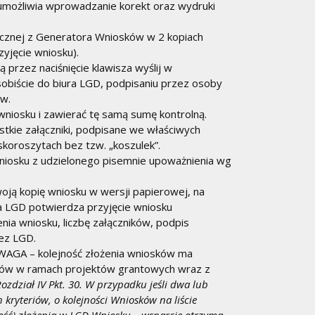
umożliwia wprowadzanie korekt oraz wydruki
nicznej z Generatora Wniosków w 2 kopiach
yjęcie wniosku).
 przez naciśnięcie klawisza wyślij w
obiście do biura LGD, podpisaniu przez osoby
w.
wniosku i zawierać tę samą sumę kontrolną.
stkie załączniki, podpisane we właściwych
oroszytach bez tzw. „koszulek”.
wniosku z udzielonego pisemnie upoważnienia wg
ją kopię wniosku w wersji papierowej, na
a LGD potwierdza przyjęcie wniosku
nia wniosku, liczbę załączników, podpis
ez LGD.
UWAGA – kolejność złożenia wniosków ma
rców w ramach projektów grantowych wraz z
Rozdział IV Pkt. 30. W przypadku jeśli dwa lub
ryteriów, o kolejności Wniosków na liście