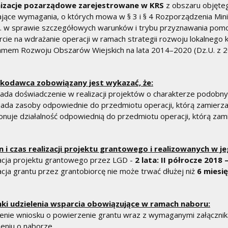
izacje pozarządowe zarejestrowane w KRS
z obszaru objęte
ające wymagania, o których mowa w § 3 i § 4 Rozporządzenia Mini
. w sprawie szczegółowych warunków i trybu przyznawania pomo
cie na wdrażanie operacji w ramach strategii rozwoju lokalnego
mem Rozwoju Obszarów Wiejskich na lata 2014–2020 (Dz.U. z 2015
kodawca zobowiązany jest wykazać, że:
iada doświadczenie w realizacji projektów o charakterze podobnym
iada zasoby odpowiednie do przedmiotu operacji, którą zamierza 
onuje działalność odpowiednią do przedmiotu operacji, którą zam
n i czas realizacji projektu grantowego i realizowanych w 
acja projektu grantowego przez LGD -
2 lata: II półrocze 2018 
acja grantu przez grantobiorcę nie może trwać dłużej niż
6 miesię
ki udzielenia wsparcia obowiązujące w ramach naboru:
żenie wniosku o powierzenie grantu wraz z wymaganymi załączni
eniu o naborze.