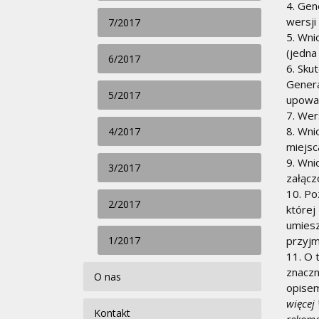
4. Gen
wersji
7/2017
5. Wni
(jedna
6/2017
6. Sku
Genera
5/2017
upowa
7. Wer
8. Wni
4/2017
miejsc
9. Wni
3/2017
załącz
10. Po
2/2017
której
umiesz
1/2017
przyjm
11. O 
znaczn
O nas
opisem
więcej
Kontakt