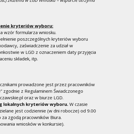
ść) złożenia w LGD Wniosku – wsparcie otrzyma
enie kryteriów wyboru:
a wzór formularza wniosku.
spełnienie poszczególnych kryteriów wyboru
odawcy, zaświadczenie za udział w
onkostwie w LGD z oznaczeniem daty przyjęcia
eniu składek, itp.
cznikami prowadzone jest przez pracowników
ie” zgodnie z Regulaminem Świadczonego
zawskie.pl oraz w biurze LGD.
 lokalnych kryteriów wyboru.
W czasie
ielane jest codziennie (w dni robocze) od 9.00
 za zgodą pracowników Biura.
jmowania wniosków w konkursie).