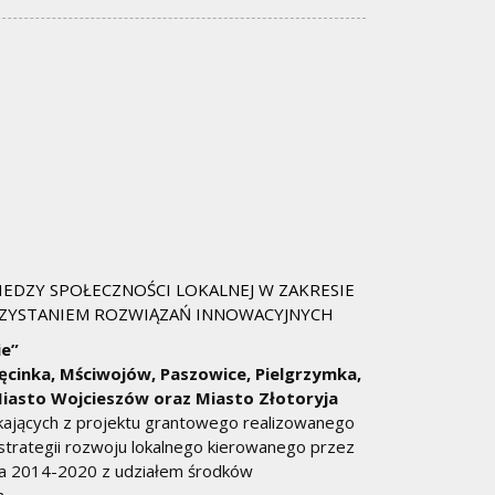
EDZY SPOŁECZNOŚCI LOKALNEJ W ZAKRESIE
RZYSTANIEM ROZWIĄZAŃ INNOWACYJNYCH
ie”
Męcinka, Mściwojów, Paszowice, Pielgrzymka,
 Miasto Wojcieszów oraz Miasto Złotoryja
ikających z projektu grantowego realizowanego
strategii rozwoju lokalnego kierowanego przez
ta 2014-2020 z udziałem środków