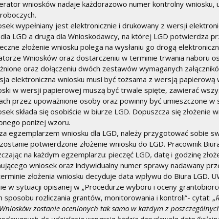
erator wniosków nadaje każdorazowo numer kontrolny wniosku, 
 roboczych.
osek wypełniany jest elektronicznie i drukowany z wersji elektro
 dla LGD a druga dla Wnioskodawcy, na której LGD potwierdza prz
teczne złożenie wniosku polega na wysłaniu go drogą elektroniczną
torze Wniosków oraz dostarczeniu w terminie trwania naboru os
żnione oraz dołączeniu dwóch zestawów wymaganych załącznikó
sja elektroniczna wniosku musi być tożsama z wersją papierową 
oski w wersji papierowej muszą być trwale spięte, zawierać wszy
ach przez upoważnione osoby oraz powinny być umieszczone w sk
osek składa się osobiście w biurze LGD. Dopuszcza się złożenie 
onego poniżej wzoru.
za egzemplarzem wniosku dla LGD, należy przygotować sobie swo
 zostanie potwierdzone złożenie wniosku do LGD. Pracownik Biur
czając na każdym egzemplarzu: pieczęć LGD, datę i godzinę złoże
ującego wniosek oraz indywidualny numer sprawy nadawany prz
terminie złożenia wniosku decyduje data wpływu do Biura LGD. 
ie w sytuacji opisanej w „Procedurze wyboru i oceny grantobio
 sposobu rozliczania grantów, monitorowania i kontroli”- cytat:
„
 Wniosków zostanie ocenionych tak samo w każdym z poszczególnych k