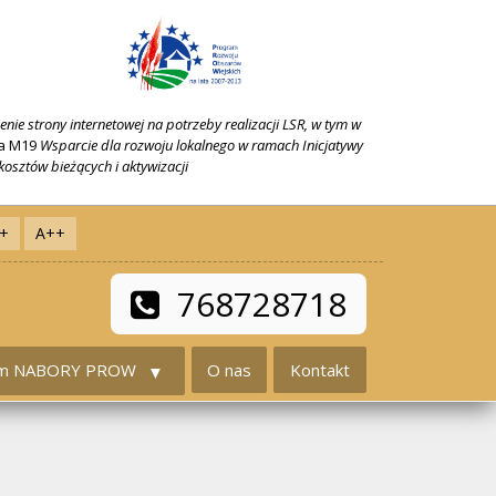
nie strony internetowej na potrzeby realizacji LSR, w tym w
ia M19
Wsparcie dla rozwoju lokalnego w ramach Inicjatywy
kosztów bieżących i aktywizacji
+
A++
768728718
um NABORY PROW
O nas
Kontakt