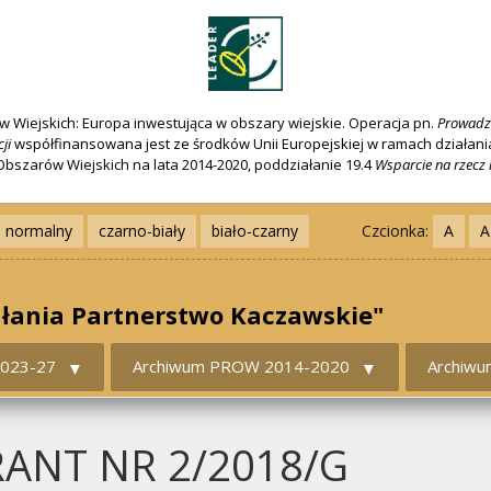
 Wiejskich: Europa inwestująca w obszary wiejskie. Operacja pn.
Prowadze
ji
współfinansowana jest ze środków Unii Europejskiej w ramach działan
szarów Wiejskich na lata 2014-2020, poddziałanie 19.4
Wsparcie na rzecz 
normalny
czarno-biały
biało-czarny
Czcionka:
A
A
ałania Partnerstwo Kaczawskie"
2023-27
Archiwum PROW 2014-2020
Archiw
ANT NR 2/2018/G