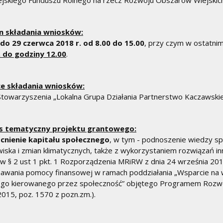
jskiego Funduszu Rolnego na rzecz Rozwoju Obszarów Wiejskich
n składania wniosków:
do 29 czerwca 2018 r. od 8.00 do 15.00
, przy czym w ostatni
. do godziny 12.00
.
ce składania wniosków:
Stowarzyszenia „Lokalna Grupa Działania Partnerstwo Kaczawski
s tematyczny projektu grantowego:
nienie kapitału społecznego
, w tym - podnoszenie wiedzy spo
iska i zmian klimatycznych, także z wykorzystaniem rozwiązań i
 § 2 ust 1 pkt. 1 Rozporządzenia MRiRW z dnia 24 września 201
awania pomocy finansowej w ramach poddziałania „Wsparcie na w
ego kierowanego przez społeczność” objętego Programem Rozwo
2015, poz. 1570 z pozn.zm.).